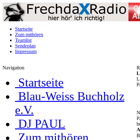
Startseite
Zum mithören
Teamlist
Sendeplan
Impressum
Navigation
R
L
Startseite
L
P
Blau-Weiss Buchholz
e.V.
N
P
DJ PAUL
b
A
Zum mithören
B